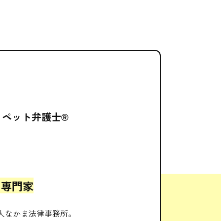
所
ペット弁護士®
る専門家
人なかま法律事務所。