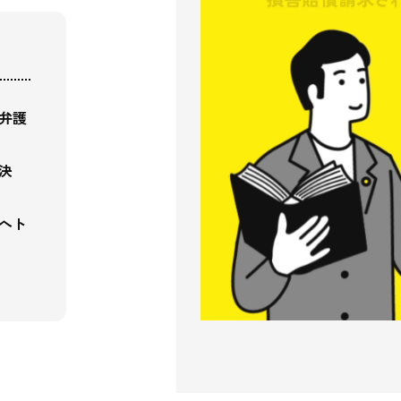
弁護
決
へ
ト