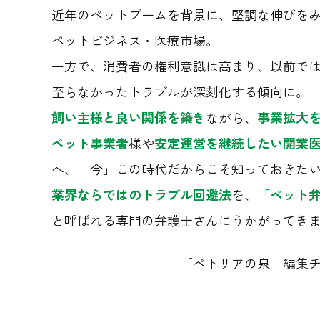
近年のペットブームを背景に、堅調な伸びを
ペットビジネス・医療市場。
一方で、消費者の権利意識は高まり、以前で
至らなかったトラブルが深刻化する傾向に。
飼い主様と良い関係を築き
ながら、
事業拡大
ペット事業者
様や
安定運営を継続したい開業
へ、「今」この時代だからこそ知っておきた
業界ならではのトラブル回避法
を、
「ペット弁
と呼ばれる専門の弁護士さんにうかがってき
「ペトリアの泉」編集