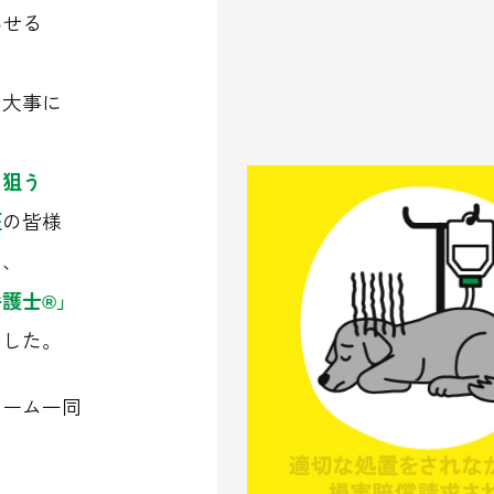
みせる
は大事に
を狙う
医
の皆様
い、
護士®」
ました。
チーム一同