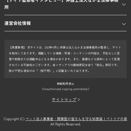
所
運営会社情報
【免責事項】
本サイトは、2023年4月に弁護士法人なかま法律事務所が監修し、サイト
を制作しております。掲載している情報・写真・コンテンツの内容は、予告なしに変
更や削除または掲載中止となる場合があります。また、画像なども経年によって変更
されている可能性がございます。当メディアでの価格表記は全て「税込」表記です。
税が不明な場合のみ「（税不明）」と記載をいれております。
無断転用禁止
（Unauthorized copying prohibited.）
サイトマップ
Copyright (C)
ペット法人事業者・開業医の皆さんを守る知恵袋｜ペトリアの泉
All Rights Reserved.