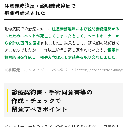
注意義務違反・説明義務違反で
慰謝料請求された
動物病院での治療に対し、
注意義務違反および説明義務違反があ
ったためにペットが死亡してしまったとして、ペットオーナーか
ら合計80万円を請求
されました。結果として、請求額の減額はで
きませんでしたが、これ以上紛争が蒸し返されないよう、
慎重に
和解条項を作成し、相手方代理人と示談書を取り交わしました
。
※参照元：キャストグローバル公式HP
（https://corporation-lawyer
診療契約書・手術同意書等の
作成・チェックで
留意すべきポイント
ペットオーナーとのトラブルのきっかけで多いのが、「麻酔や手