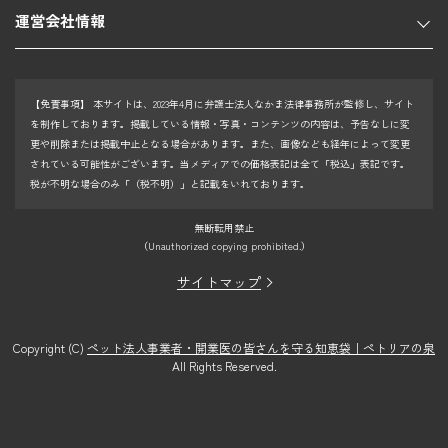
運営会社情報
【免責事項】
本サイトは、2023年4月に弁護士法人なかま法律事務所が監修し、サイト
を制作しております。掲載している情報・写真・コンテンツの内容は、予告なしに変
更や削除または掲載中止となる場合があります。また、画像なども経年によって変更
されている可能性がございます。当メディアでの価格表記は全て「税込」表記です。
税が不明な場合のみ「（税不明）」と記載をいれております。
無断転用禁止
（Unauthorized copying prohibited.）
サイトマップ
Copyright (C)
ペット法人事業者・開業医の皆さんを守る知恵袋｜ペトリアの泉
All Rights Reserved.