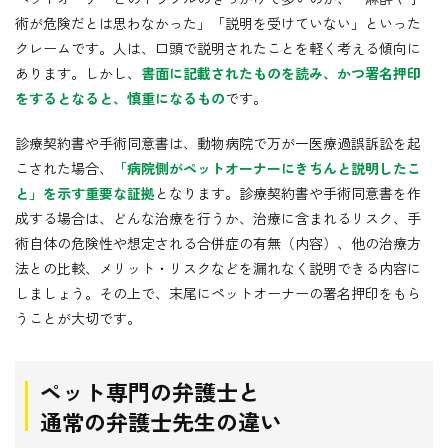
術が危険だとは思わなかった」「説明を受けていない」といった
クレームです。人は、口頭で説明されたことを軽く考える傾向に
あります。しかし、
書面に記載されたものを読み、かつ署名押印
をするとなると、慎重になるもの
です。
診療契約書や手術同意書は、動物病院で万が一医療過誤訴訟を起
こされた場合、
「病院側がペットオーナーにきちんと説明したこ
と」を示す重要な証拠
となります。診療契約書や手術同意書を作
成する場合は、どんな治療を行うか、治療に含まれるリスク、手
術自体の危険性や想定される合併症の有無（内容）、他の治療方
法との比較、メリット・リスクなどを漏れなく説明できる内容に
しましょう。その上で、末尾にペットオーナーの署名押印をもら
うことが大切です。
ペット専門の弁護士と
通常の弁護士先生の違い