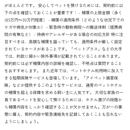
がほとんどです。 安心してペットを預けるためには、契約前に以
下の点を確認しておくことが重要です： - 補償の上限金額（多く
は5万円〜30万円程度） - 補償の適用条件（どのような状況下での
ケガや病気が対象か） - 緊急時の動物病院への搬送体制（提携病
院の有無など） - 持病やアレルギーがある場合の対応方針 特に注
目すべきは、高額な補償を謳っていても、適用条件が厳しく設定
されているケースがあることです。「ペットプラス」などの大手
では、約款に細かい除外事項が記載されていることがあります。
契約前には必ず補償内容の詳細を確認し、不明点は質問すること
をおすすめします。 また近年では、ペットホテル利用時に加入で
きる短期保険サービスも登場しています。「アイペット損害保
険」などが提供するこのようなサービスは、通常のペットホテル
の補償を超える保障を求める飼い主に人気です。 大切な家族の一
員であるペットを安心して預けるためには、ホテル選びの段階か
ら補償内容をしっかり確認することが欠かせません。万が一の事
態に備え、契約内容や緊急連絡先を記録しておくことも忘れない
ようにしましょう。