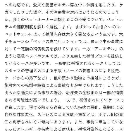
への対応です。愛犬や愛猫がホテル滞在中に体調を崩したり、ケ
ガをしたりした場合、その治療費や対応はどうなるのでしょう
か。多くのペットオーナーが抱えるこの不安について、ペットホ
テルの補償制度を詳しく解説します。 まず知っておきたいのは、
ペットホテルによって補償内容は大きく異なるという点です。大
手チェーンの「ペットの専門店コジマ」では、預かり中の事故に
対して一定額の補償制度を設けています。一方「アニホテル」の
ような高級ペットホテルでは、より充実した補償プランを提供し
ているケースが多いです。 一般的に補償されるケースとしては、
スタッフの管理ミスによる事故（リードの装着ミスによる脱走、
ケージからの落下など）、他の預かり動物との接触によるケガ、
施設内での転倒や設備による事故などが挙げられます。こうした
明らかな過失による事故の場合、治療費の全額または一部が補償
される可能性が高いでしょう。 一方で、補償されにくいケースも
存在します。預ける前から存在していた持病の悪化、高齢による
自然な体調変化、ストレスによる食欲不振などは、ホテル側の責
任と判断されにくい傾向にあります。また、事前に申告していな
かったアレルギーや持病による症状も、補償対象外となるケース