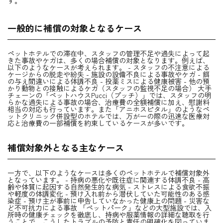
す。
一般的に補償の対象となるケース
ペットホテルでの滞在中、スタッフの管理不足や過失によって起
きた事故やケガは、多くの場合補償の対象となります。例えば、
以下のようなケースが考えられます。 - スタッフの不注意による
ケージからの脱走や紛失 - 施設の設備不良による事故やケガ - 餌
の与え間違いによる体調不良 - 投薬ミスによる健康被害 - 他の預
かり動物との接触によるケガ（スタッフの監視不足の場合） 大手
チェーンの「ペットハウスPucci（プッチ）」では、スタッフの明
らかな過失による事故の場合、治療費の全額補償に加え、慰謝料
相当の対応も行っています。また「アニホスピタル」のようなペ
ットクリニック併設型のホテルでは、万が一の際の迅速な医療対
応と治療費の一部補償を約束しているケースが多いです。
補償対象外となる主なケース
一方で、以下のようなケースは多くのペットホテルで補償対象外
となっています。 - 持病の悪化や既往症に関連する体調不良 - 高
齢や体質に起因する自然発生的な病気 - ストレスによる食欲不振
や軽度の体調変化 - 預け入れ前から潜伏していた可能性のある感
染症 - 預け主が事前に申告していなかった健康上の問題 - 災害な
ど不可抗力による事故 「ペットパーク」などの大型施設では、入
所時の健康チェックを徹底し、持病や服薬情報の詳細な聴取を行
うことで、こうしたトラブルの予防と責任の明確化を図っていま