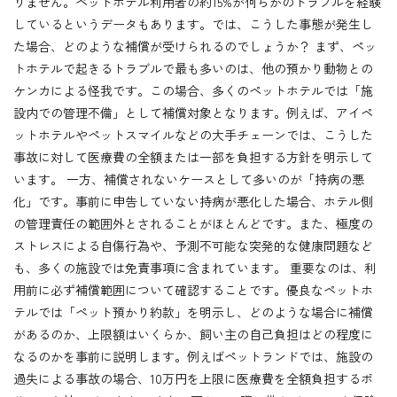
りません。ペットホテル利用者の約15%が何らかのトラブルを経験
しているというデータもあります。では、こうした事態が発生し
た場合、どのような補償が受けられるのでしょうか？ まず、ペッ
トホテルで起きるトラブルで最も多いのは、他の預かり動物との
ケンカによる怪我です。この場合、多くのペットホテルでは「施
設内での管理不備」として補償対象となります。例えば、アイペ
ットホテルやペットスマイルなどの大手チェーンでは、こうした
事故に対して医療費の全額または一部を負担する方針を明示して
います。 一方、補償されないケースとして多いのが「持病の悪
化」です。事前に申告していない持病が悪化した場合、ホテル側
の管理責任の範囲外とされることがほとんどです。また、極度の
ストレスによる自傷行為や、予測不可能な突発的な健康問題など
も、多くの施設では免責事項に含まれています。 重要なのは、利
用前に必ず補償範囲について確認することです。優良なペットホ
テルでは「ペット預かり約款」を明示し、どのような場合に補償
があるのか、上限額はいくらか、飼い主の自己負担はどの程度に
なるのかを事前に説明します。例えばペットランドでは、施設の
過失による事故の場合、10万円を上限に医療費を全額負担するポ