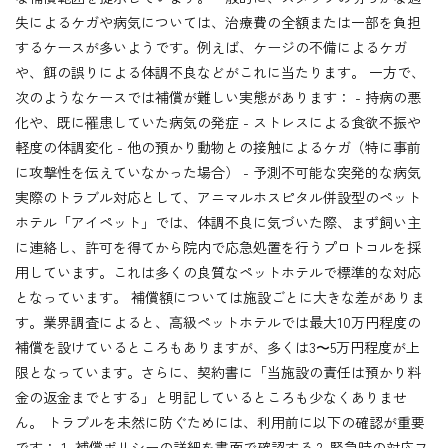
失によるケガや病気については、治療費の全額または一部を負担
するケースが多いようです。例えば、ケージの不備によるケガ
や、餌の誤りによる体調不良などがこれに当たります。 一方で、
次のようなケースでは補償が難しい実態があります： - 持病の悪
化や、既に罹患していた病気の発症 - ストレスによる食欲不振や
軽度の体調変化 - 他の預かり動物との接触によるケガ（特に事前
に攻撃性を伝えていなかった場合） - 予測不可能な突発的な病気
実際のトラブル対応として、アニマルホスピタル併設型のペット
ホテル「アイペット」では、体調不良に気づいた際、まず飼い主
に連絡し、許可を得てから院内で応急処置を行うプロトコルを採
用しています。これは多くの良質なペットホテルで標準的な対応
となっています。 補償額については施設ごとに大きな差がありま
す。業界調査によると、高級ペットホテルでは最大10万円程度の
補償を設けているところもありますが、多くは3〜5万円程度が上
限となっています。さらに、契約書に「当施設の責任は預かり料
金の返金までとする」と明記しているところも少なくありませ
ん。 トラブルを未然に防ぐためには、利用前に以下の確認が重要
です： 1. 補償ポリシーの詳細を書面で確認する 2. 緊急時の対応フ