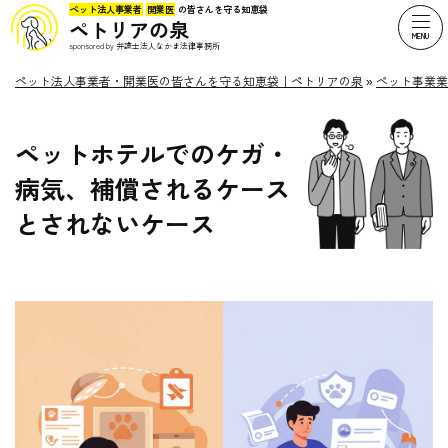
ペット法人事業者
開業医
の皆さんを守る知恵袋
ペトリアの泉
sponsored by 弁護士法人なかま法律事務所
ペット法人事業者・開業医の皆さんを守る知恵袋｜ペトリアの泉
»
ペット事業業
ペットホテルでのケガ・
病気、補償されるケース
とされないケース