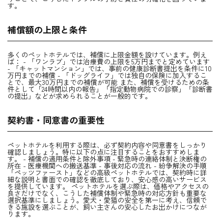
す。
補償額の上限と条件
多くのペットホテルでは、補償に上限金額を設けています。例え
ば： - 「ワンラブ」では治療費の上限を5万円までと定めています
- 「キャットマンション」では、事前の健康診断書提出を条件に10
万円までの補償 - 「ドッグライフ」では独自の保険に加入するこ
とで、最大30万円までの補償が可能 また、補償を受けるための条
件として「24時間以内の報告」「指定動物病院での診察」「診断書
の提出」などが求められることが一般的です。
契約書・同意書の重要性
ペットホテルを利用する際は、必ず契約内容や同意書をしっかり
確認しましょう。特に以下の点に注目することをおすすめしま
す。 - 補償の適用条件と除外事項 - 緊急時の連絡体制と決断権の
所在 - 医療機関への搬送基準 - 事後対応の流れ - 紛争解決の手順
「ペッツファースト」などの高級ペットホテルでは、契約時に詳
細な説明と書面での確認を徹底しており、安心感の高いサービス
を提供しています。 ペットホテルを選ぶ際は、価格やアクセスの
良さだけでなく、こうした補償体制や緊急時の対応方針も重要な
選択基準にしましょう。愛犬・愛猫の安全を第一に考え、信頼で
きる施設を選ぶことが、飼い主さんの安心したお出かけにつなが
ります。