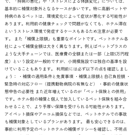
で、「持病の悪化」や「ストレスによる体調変化」については、
基本的に補償対象外となるケースが多いです。特に高齢ペットや
持病のあるペットは、環境変化によって症状が悪化する可能性が
あります。利用前の健康チェックで問題がなくても、ホテル滞在
というストレス環境で発症するケースもあるため注意が必要で
す。 また「補償上限額」も重要なポイントです。ペットホテル各
社によって補償金額は大きく異なります。例えばペットプラスの
ような大手チェーンでは、医療費の全額または一部（上限5万円程
度）という設定が一般的ですが、小規模施設では独自の基準を設
けていることもあります。 利用前には必ず以下の点を確認しまし
ょう： ・補償の適用条件と免責事項 ・補償上限額と自己負担額 ・
緊急時の対応フロー（提携動物病院の有無など） ・事前の健康状
態申告の必要性 また近年増えているのが「ペット保険との併用」
です。ホテル側の補償と個人で加入しているペット保険を組み合
わせることで、より手厚い保障を受けられる可能性があります。
アイペット損保やアニコム損保などでは、ペットホテルでの事故
も補償対象としているプランがあります。 最も安心できるのは、
事前に利用予定のペットホテルの補償ポリシーを確認し、不明点